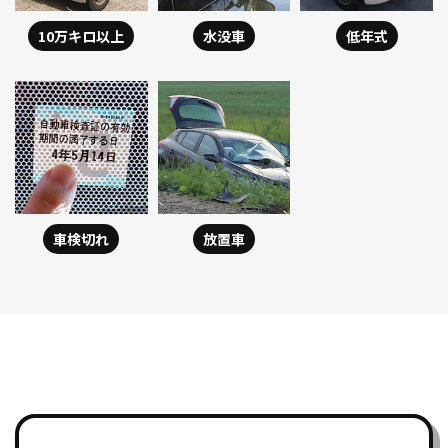
10万キロ以上
水没車
低年式
車検切れ
放置車