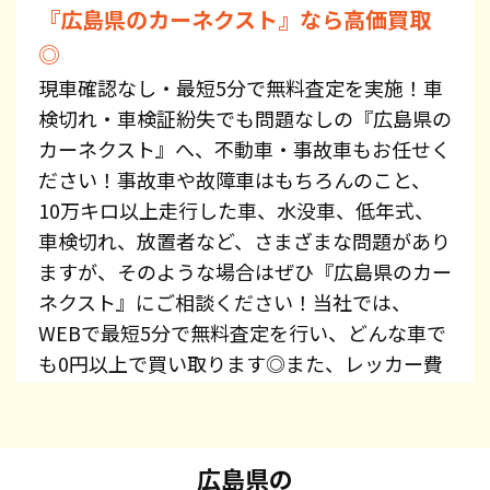
『広島県のカーネクスト』なら高価買取
◎
現車確認なし・最短5分で無料査定を実施！車
検切れ・車検証紛失でも問題なしの『広島県の
カーネクスト』へ、不動車・事故車もお任せく
ださい！事故車や故障車はもちろんのこと、
10万キロ以上走行した車、水没車、低年式、
車検切れ、放置者など、さまざまな問題があり
ますが、そのような場合はぜひ『広島県のカー
ネクスト』にご相談ください！当社では、
WEBで最短5分で無料査定を行い、どんな車で
も0円以上で買い取ります◎また、レッカー費
用、廃車手続き代行、廃車費用は全て無料で提
供しています！プリウス・エスティマ・オデッ
セイ・スカイライン・CX-5・ジムニーなど、車
広島県の
種を問わずお持ち込みください。また、高価買