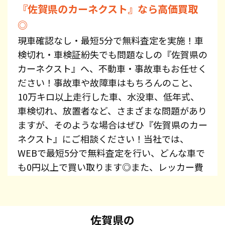
『佐賀県のカーネクスト』なら高価買取
◎
現車確認なし・最短5分で無料査定を実施！車
検切れ・車検証紛失でも問題なしの『佐賀県の
カーネクスト』へ、不動車・事故車もお任せく
ださい！事故車や故障車はもちろんのこと、
10万キロ以上走行した車、水没車、低年式、
車検切れ、放置者など、さまざまな問題があり
ますが、そのような場合はぜひ『佐賀県のカー
ネクスト』にご相談ください！当社では、
WEBで最短5分で無料査定を行い、どんな車で
も0円以上で買い取ります◎また、レッカー費
用、廃車手続き代行、廃車費用は全て無料で提
供しています！プリウス・エスティマ・オデッ
セイ・スカイライン・CX-5・ジムニーなど、車
佐賀県の
種を問わずお持ち込みください。また、高価買