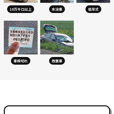
10万キロ以上
水没車
低年式
車検切れ
放置車